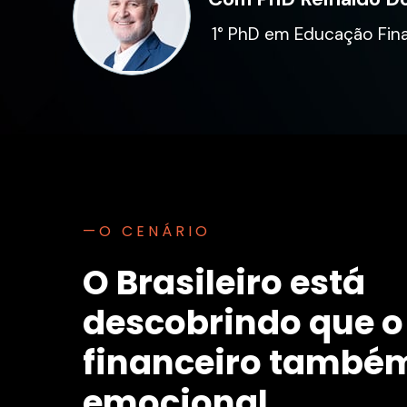
1° PhD em Educação Fin
—O CENÁRIO
O Brasileiro está 
descobrindo que o
financeiro também
emocional