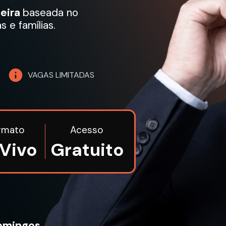
eira 
baseada no 
e famílias.
VAGAS LIMITADAS
rmato
Acesso
 Vivo
Gratuito
omingos