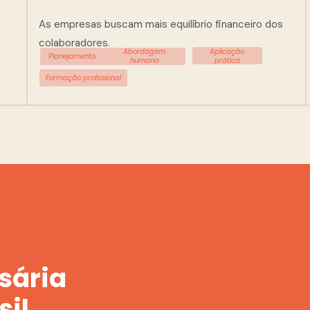
As empresas buscam mais equilíbrio financeiro dos 
colaboradores.
Aplicação
Abordagem
Planejamento
prática
humana
Formação profissional
ária 
sil