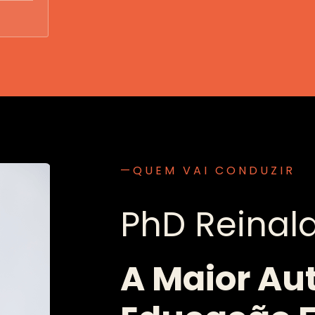
—QUEM VAI CONDUZIR
PhD Reinal
A Maior Au