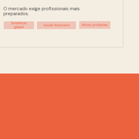
O mercado exige profissionais mais 
preparados.
Tendência
Novas profissões
Saúde financeira
global