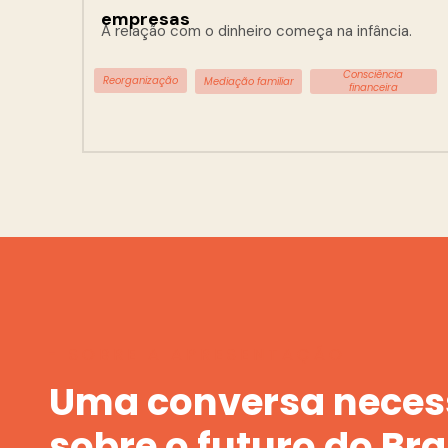
empresas
A relação com o dinheiro começa na infância.
Consciência
Reorganização
Mediação familiar
financeira
- SOBRE A APRESENTAÇÃO
Uma conversa necess
sobre o futuro do Bra